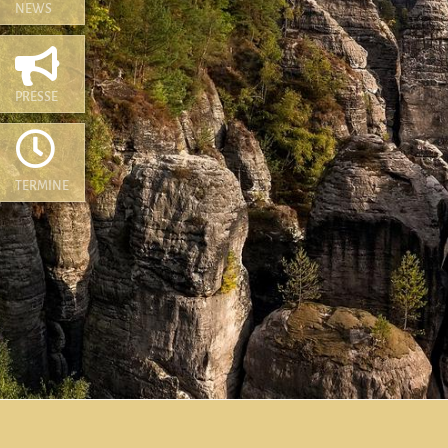
NEWS

PRESSE

TERMINE