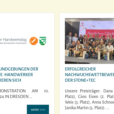
UNDGEBUNGEN DER
ERFOLGREICHER
E -HANDWERKER
NACHWUCHSWETTBEWER
IEREN SICH
DER STONE+TEC
MONSTRATION AM 10.
Unsere Preisträger: Dana S
4 IN DRESDEN ...
Platz), Gino Eisen (2. Plat
Weis (3. Platz), Anna Schnoo
Janika Martin (5. Platz). ...
weiter
>>>