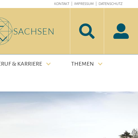
KONTAKT
|
IMPRESSUM
|
DATENSCHUTZ


SACHSEN
ERUF & KARRIERE
THEMEN