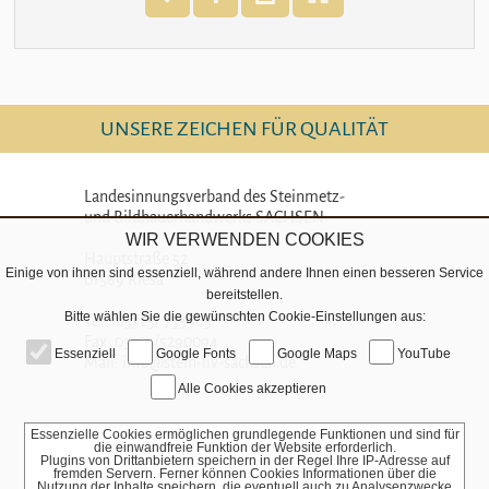
UNSERE ZEICHEN FÜR QUALITÄT
Landesinnungsverband des Steinmetz-
und Bildhauerhandwerks SACHSEN
WIR VERWENDEN COOKIES
Hauptstraße 52
Einige von ihnen sind essenziell, während andere Ihnen einen besseren Service
01589 Riesa
bereitstellen.
Bitte wählen Sie die gewünschten Cookie-Einstellungen aus:
Tel.: 03525/ 733963
Fax: 03525/5290094
Essenziell
Google Fonts
Google Maps
YouTube
Mail: info@stein-liv-sachsen.de
Alle Cookies akzeptieren
Essenzielle Cookies ermöglichen grundlegende Funktionen und sind für
die einwandfreie Funktion der Website erforderlich.
Plugins von Drittanbietern speichern in der Regel Ihre IP-Adresse auf
fremden Servern. Ferner können Cookies Informationen über die
Nutzung der Inhalte speichern, die eventuell auch zu Analysenzwecke