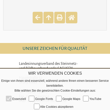
UNSERE ZEICHEN FÜR QUALITÄT
Landesinnungsverband des Steinmetz-
und Bildhauerhandwerks SACHSEN
WIR VERWENDEN COOKIES
Hauptstraße 52
Einige von ihnen sind essenziell, während andere Ihnen einen besseren Service
01589 Riesa
bereitstellen.
Bitte wählen Sie die gewünschten Cookie-Einstellungen aus:
Tel.: 03525/ 733963
Fax: 03525/5290094
Essenziell
Google Fonts
Google Maps
YouTube
Mail: info@stein-liv-sachsen.de
Alle Cookies akzeptieren