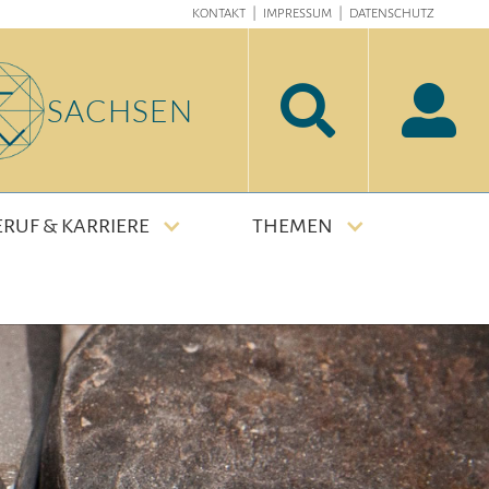
KONTAKT
|
IMPRESSUM
|
DATENSCHUTZ


SACHSEN
ERUF & KARRIERE
THEMEN