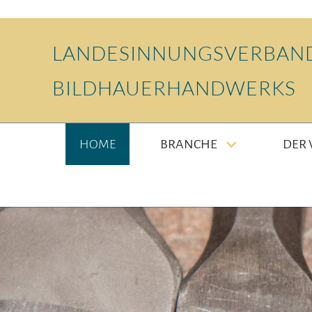
LANDESINNUNGSVERBAND
BILDHAUERHANDWERKS
HOME
BRANCHE
DER