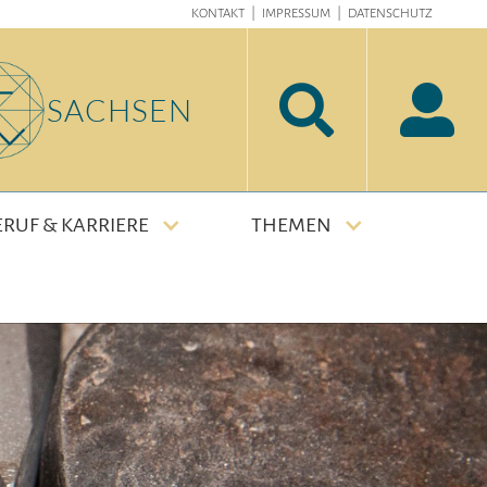
KONTAKT
|
IMPRESSUM
|
DATENSCHUTZ


SACHSEN
ERUF & KARRIERE
THEMEN