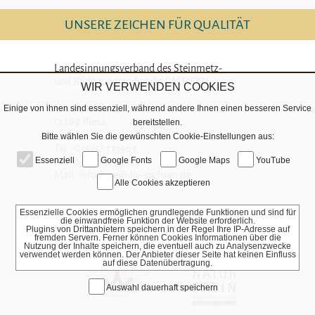
UNSERE ZEICHEN FÜR QUALITÄT
Landesinnungsverband des Steinmetz-
und Bildhauerhandwerks SACHSEN
WIR VERWENDEN COOKIES
Hauptstraße 52
Einige von ihnen sind essenziell, während andere Ihnen einen besseren Service
01589 Riesa
bereitstellen.
Bitte wählen Sie die gewünschten Cookie-Einstellungen aus:
Tel.: 03525/ 733963
Essenziell
Google Fonts
Google Maps
YouTube
Fax: 03525/5290094
Mail: info@stein-liv-sachsen.de
Alle Cookies akzeptieren
Essenzielle Cookies ermöglichen grundlegende Funktionen und sind für
die einwandfreie Funktion der Website erforderlich.
Plugins von Drittanbietern speichern in der Regel Ihre IP-Adresse auf
fremden Servern. Ferner können Cookies Informationen über die
Nutzung der Inhalte speichern, die eventuell auch zu Analysenzwecke
verwendet werden können. Der Anbieter dieser Seite hat keinen Einfluss
auf diese Datenübertragung.
Auswahl dauerhaft speichern